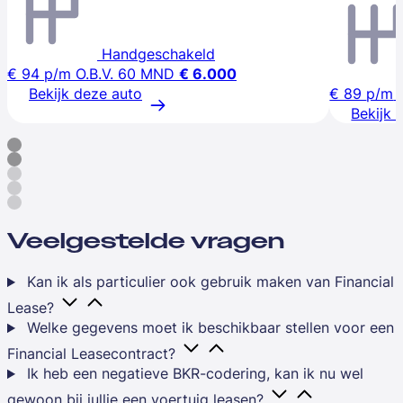
Handgeschakeld
€ 94
p/m
O.B.V. 60 MND
€ 6.000
Bekijk deze auto
€ 89
p/m
Bekijk 
Veelgestelde vragen
Kan ik als particulier ook gebruik maken van Financial
Lease?
Welke gegevens moet ik beschikbaar stellen voor een
Financial Leasecontract?
Ik heb een negatieve BKR-codering, kan ik nu wel
gewoon bij jullie een voertuig leasen?