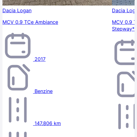
Dacia Logan
Dacia Log
MCV 0.9 TCe Ambiance
MCV 0.9 
Stepway*
2017
Benzine
147.806 km