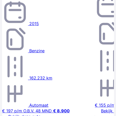
2015
Benzine
162.232 km
Automaat
€ 155
p/m
€ 197
p/m
O.B.V. 48 MND
€ 8.900
Bekijk 