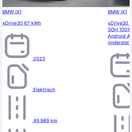
BMW iX1
BMW iX1
xDrive30 67 kWh
xDrive30 
SOH 100% 
Android A
onderstel 
2023
Elektrisch
49.989 km