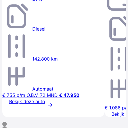
Diesel
142.800 km
Automaat
€ 755
p/m
O.B.V. 72 MND
€ 47.950
Bekijk deze auto
€ 1.086
p/
Bekijk 