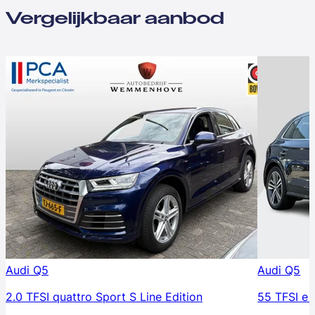
Vergelijkbaar aanbod
Audi Q5
Audi Q5
2.0 TFSI quattro Sport S Line Edition
55 TFSI e 