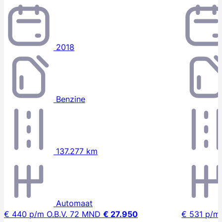
2018
Benzine
137.277 km
Automaat
€ 440
p/m
O.B.V. 72 MND
€ 27.950
€ 531
p/m