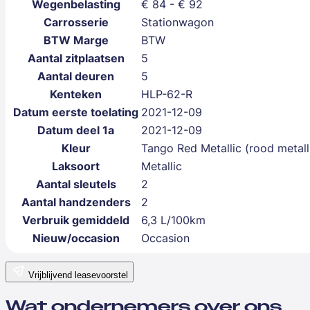
Wegenbelasting
€ 84 - € 92
Carrosserie
Stationwagon
BTW Marge
BTW
Aantal zitplaatsen
5
Aantal deuren
5
Kenteken
HLP-62-R
Datum eerste toelating
2021-12-09
Datum deel 1a
2021-12-09
Kleur
Tango Red Metallic (rood metall
Laksoort
Metallic
Aantal sleutels
2
Aantal handzenders
2
Verbruik gemiddeld
6,3 L/100km
Nieuw/occasion
Occasion
Vrijblijvend leasevoorstel
Wat ondernemers over ons