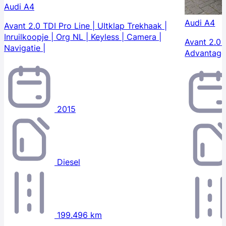
Audi A4
Audi A4
Avant 2.0 TDI Pro Line | UItklap Trekhaak |
Inruilkoopje | Org NL | Keyless | Camera |
Avant 2.0 
Navigatie |
Advantag
2015
Diesel
199.496 km