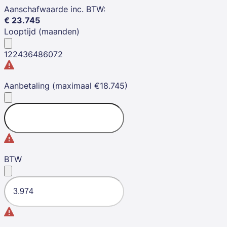
Aanschafwaarde inc. BTW
:
€
23.745
Looptijd (maanden)
12
24
36
48
60
72
Aanbetaling (maximaal €18.745)
BTW