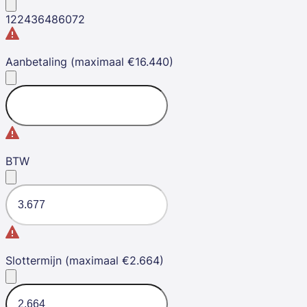
12
24
36
48
60
72
Aanbetaling (maximaal €16.440)
BTW
Slottermijn (maximaal €2.664)