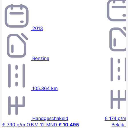
2013
Benzine
105.364 km
Handgeschakeld
€ 174
p/m
€ 790
p/m
O.B.V. 12 MND
€ 10.495
Bekijk 