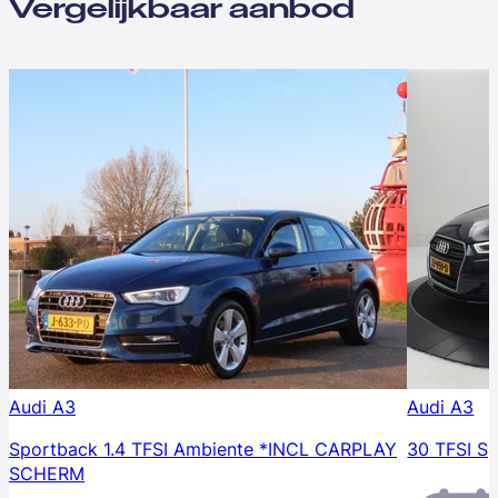
Vergelijkbaar aanbod
Audi A3
Audi A3
Sportback 1.4 TFSI Ambiente *INCL CARPLAY
30 TFSI Sp
SCHERM