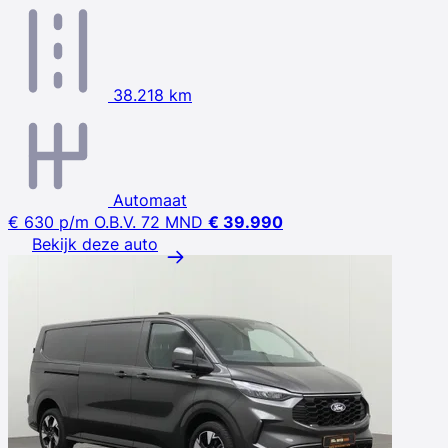
38.218 km
Automaat
€ 630
p/m
O.B.V. 72 MND
€ 39.990
Bekijk deze auto