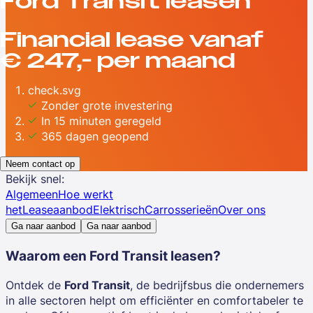
Ford Transit
leasen
Financial lease vanaf
€ 247,- per maand
check.svg
Zonder grote investering
In 15 minuten geregeld
365 dagen geopend
Neem contact op
Bekijk snel:
Algemeen
Hoe werkt
het
Leaseaanbod
Elektrisch
Carrosserieën
Over ons
Ga naar aanbod
Ga naar aanbod
Waarom een
Ford Transit leasen?
Ontdek de
Ford Transit
, de bedrijfsbus die ondernemers
in alle sectoren helpt om efficiënter en comfortabeler te