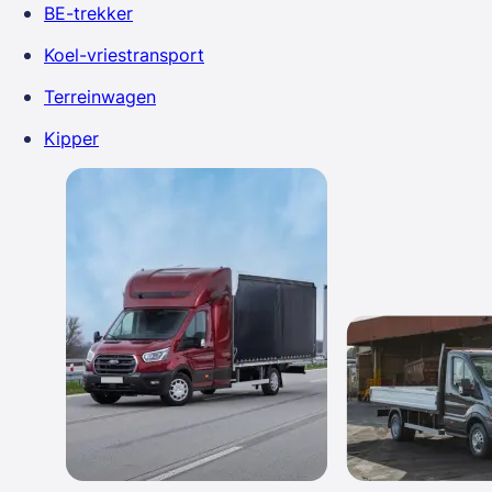
BE-trekker
Koel-vriestransport
Terreinwagen
Kipper