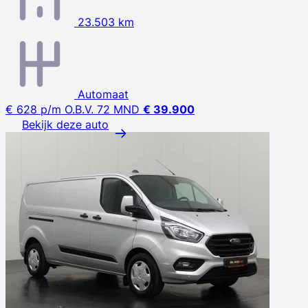
23.503 km
Automaat
€ 628
p/m
O.B.V. 72 MND
€ 39.900
Bekijk deze auto