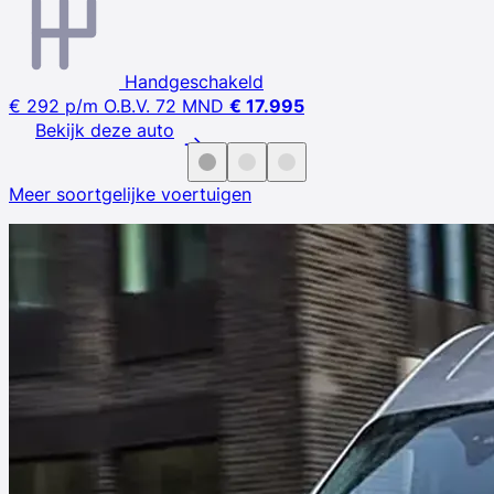
Handgeschakeld
€ 292
p/m
O.B.V. 72 MND
€ 17.995
Bekijk deze auto
Meer soortgelijke voertuigen