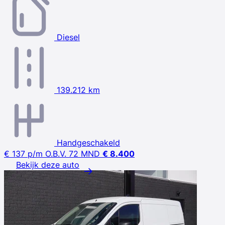
Diesel
139.212 km
Handgeschakeld
€ 137
p/m
O.B.V. 72 MND
€ 8.400
Bekijk deze auto