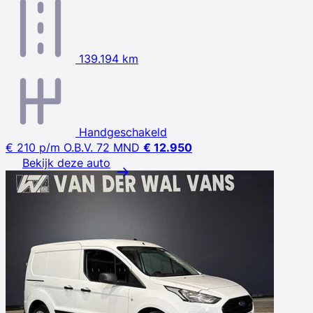
139.194 km
Handgeschakeld
€ 210
p/m
O.B.V. 72 MND
€ 12.950
Bekijk deze auto