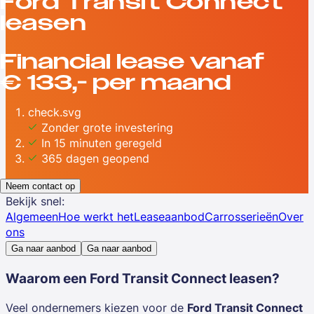
Ford Transit Connect
leasen
Financial lease vanaf
€ 133,- per maand
check.svg
Zonder grote investering
In 15 minuten geregeld
365 dagen geopend
Neem contact op
Bekijk snel:
Algemeen
Hoe werkt het
Leaseaanbod
Carrosserieën
Over
ons
Ga naar aanbod
Ga naar aanbod
Waarom een
Ford Transit Connect leasen?
Veel ondernemers kiezen voor de
Ford Transit Connect