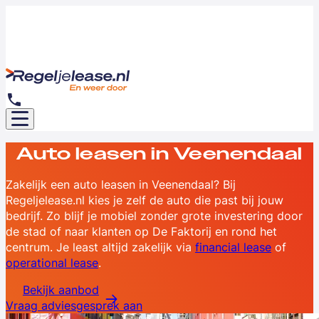
Auto leasen in Veenendaal
Zakelijk een auto leasen in Veenendaal? Bij
Regeljelease.nl kies je zelf de auto die past bij jouw
bedrijf. Zo blijf je mobiel zonder grote investering door
de stad of naar klanten op De Faktorij en rond het
centrum. Je least altijd zakelijk via
financial lease
of
operational lease
.
Bekijk aanbod
Vraag adviesgesprek aan