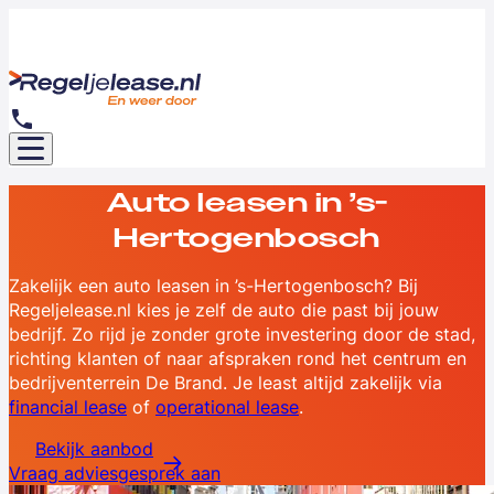
Auto leasen in ’s-
Hertogenbosch
Zakelijk een auto leasen in ’s-Hertogenbosch? Bij
Regeljelease.nl kies je zelf de auto die past bij jouw
bedrijf. Zo rijd je zonder grote investering door de stad,
richting klanten of naar afspraken rond het centrum en
bedrijventerrein De Brand. Je least altijd zakelijk via
financial lease
of
operational lease
.
Bekijk aanbod
Vraag adviesgesprek aan