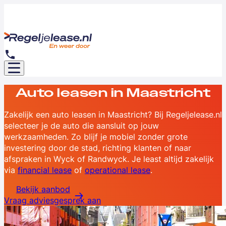
Auto leasen in Maastricht
Zakelijk een auto leasen in Maastricht? Bij Regeljelease.nl
selecteer je de auto die aansluit op jouw
werkzaamheden. Zo blijf je mobiel zonder grote
investering door de stad, richting klanten of naar
afspraken in Wyck of Randwyck. Je least altijd zakelijk
via
financial lease
of
operational lease
.
Bekijk aanbod
Vraag adviesgesprek aan