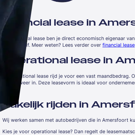
Financial lease in Amer
Met financial lease ben je direct economisch eigenaar va
regel je zelf. Meer weten? Lees verder over
financial lease
Operational lease in A
Bij operational lease rijd je voor een vast maandbedrag. 
je hem weer in. Deze leasevorm is ideaal voor onderneme
lease
.
Zakelijk rijden in Amers
Wij werken samen met autobedrijven die in Amersfoort kunn
Kies je voor operational lease? Dan regelt de leasemaatsc