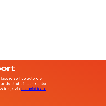
oort
kies je zelf de auto die
door de stad of naar klanten
 zakelijk via
financial lease