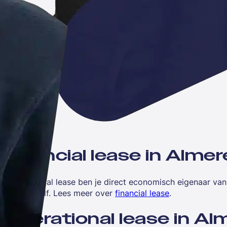
Financial lease in Almer
Met financial lease ben je direct economisch eigenaar va
regel je zelf. Lees meer over
financial lease
.
Operational lease in Al