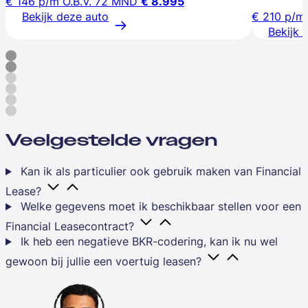
€ 146
p/m
O.B.V. 72 MND
€ 8.995
Bekijk deze auto
€ 210
p/m
Bekijk 
Veelgestelde vragen
Kan ik als particulier ook gebruik maken van Financial
Lease?
Welke gegevens moet ik beschikbaar stellen voor een
Financial Leasecontract?
Ik heb een negatieve BKR-codering, kan ik nu wel
gewoon bij jullie een voertuig leasen?