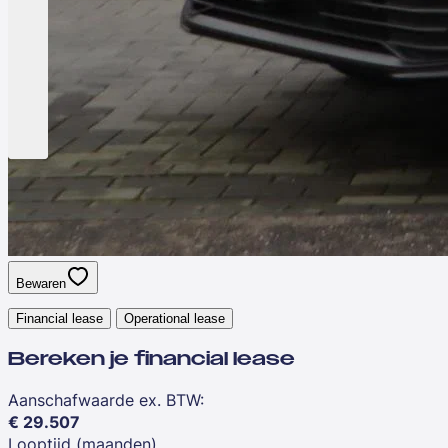
Bewaren
Financial lease
Operational lease
Bereken je financial lease
Aanschafwaarde ex. BTW
:
€
29.507
Looptijd (maanden)