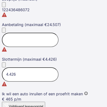
12
24
36
48
60
72
Aanbetaling (maximaal €24.507)
Slottermijn (maximaal €4.426)
Ik wil een auto inruilen of een proefrit maken
€
465
p/m
Vrijblijvend leasevoorstel