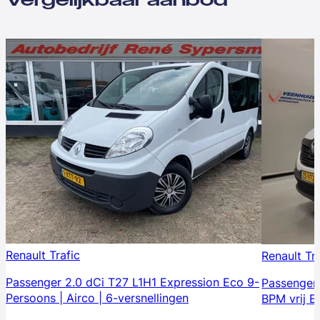
Renault Trafic
Renault Tr
Passenger 2.0 dCi T27 L1H1 Expression Eco 9-
Passenger 
Persoons | Airco | 6-versnellingen
BPM vrij E