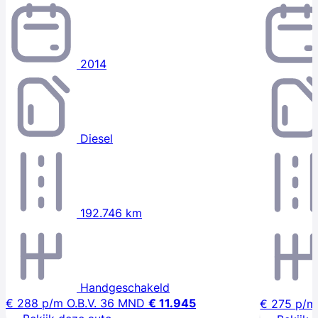
2014
Diesel
192.746 km
Handgeschakeld
€ 288
p/m
O.B.V. 36 MND
€ 11.945
€ 275
p/m