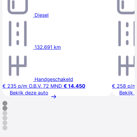
Diesel
132.691 km
Handgeschakeld
€ 235
p/m
O.B.V. 72 MND
€ 14.450
€ 258
p/m
Bekijk deze auto
Bekijk 