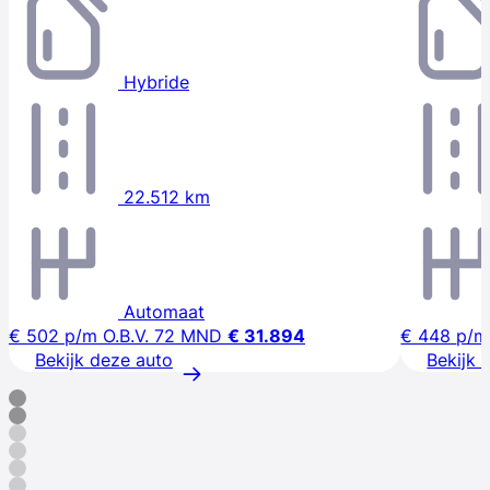
Hybride
22.512 km
Automaat
€ 502
p/m
O.B.V. 72 MND
€ 31.894
€ 448
p/m
Bekijk deze auto
Bekijk 