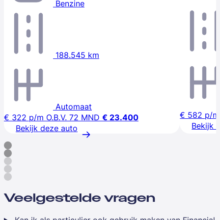
Benzine
188.545 km
Automaat
€ 582
p/m
€ 322
p/m
O.B.V. 72 MND
€ 23.400
Bekijk 
Bekijk deze auto
Veelgestelde vragen