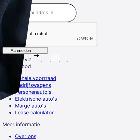
Aanmelden
Volg ons via
Ons aanbod
Gehele voorrraad
Bedrijfswagens
Personenauto's
Elektrische auto's
Marge auto's
Lease calculator
Meer informatie
Over ons