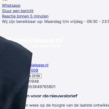
Whatsapp
Stuur een bericht
Reactie binnen 5 minuten
Wij zijn bereikbaar op:
Maandag t/m vrijdag - 08:30 - 23:
info@regeljelease.nl
085 7606 009
Geopend tot
23:59
KVK:59801948
BTW: NL853649765B01
Aanmelden voor de nieuwsbrief
Schrijf je in en wees op de hoogte van de laatste ontwikke