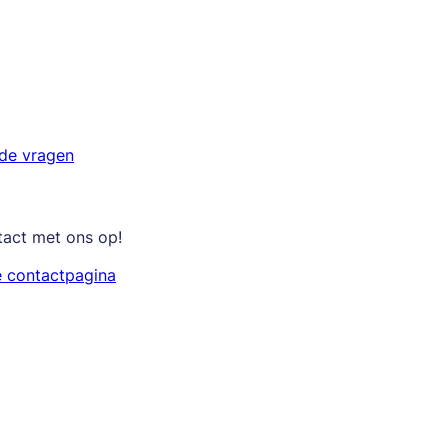
lde vragen
tact met ons op!
e contactpagina