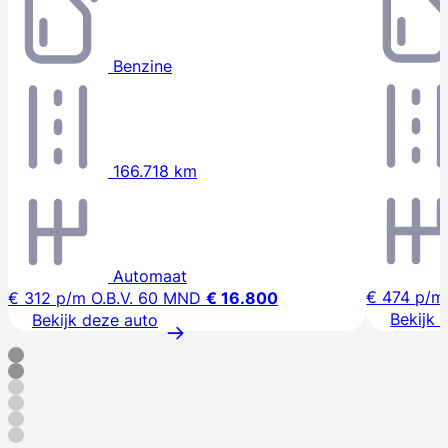
Benzine
166.718 km
Automaat
€ 474
p/m
€ 312
p/m
O.B.V. 60 MND
€ 16.800
Bekijk 
Bekijk deze auto