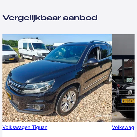
Vergelijkbaar aanbod
Volkswagen Tiguan
Volkswage