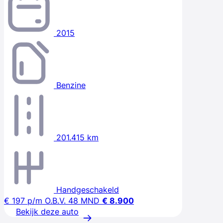
2015
Benzine
201.415 km
Handgeschakeld
€ 197
p/m
O.B.V. 48 MND
€ 8.900
Bekijk deze auto