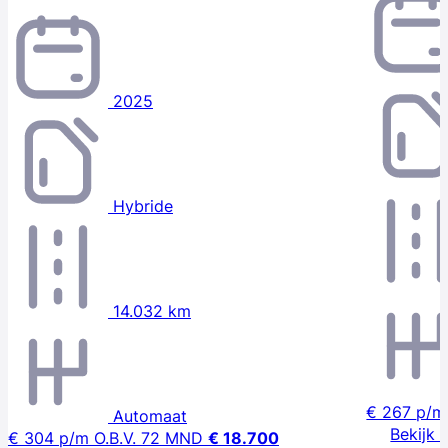
2025
Hybride
14.032 km
€ 267
p/m
Automaat
Bekijk 
€ 304
p/m
O.B.V. 72 MND
€ 18.700