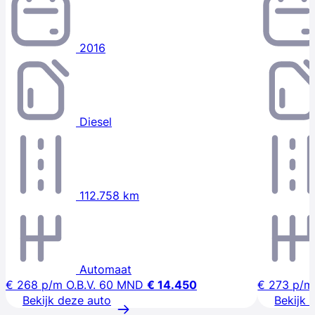
2016
Diesel
112.758 km
Automaat
€ 268
p/m
O.B.V. 60 MND
€ 14.450
€ 273
p/m
Bekijk deze auto
Bekijk 