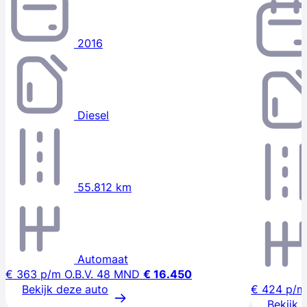
2016
Diesel
55.812 km
Automaat
€ 363
p/m
O.B.V. 48 MND
€ 16.450
Bekijk deze auto
€ 424
p/m
Bekijk 