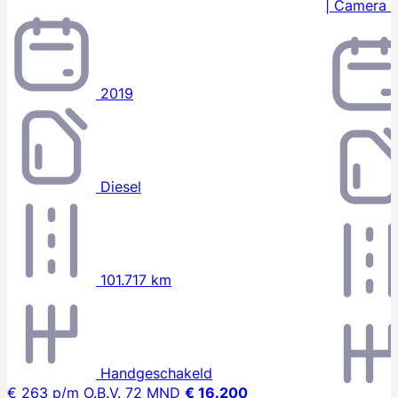
| Camera |
2019
Diesel
101.717 km
Handgeschakeld
€ 263
p/m
O.B.V. 72 MND
€ 16.200