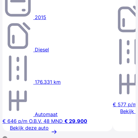
2015
Diesel
176.331 km
€ 577
p/m
Bekijk 
Automaat
€ 646
p/m
O.B.V. 48 MND
€ 29.900
Bekijk deze auto