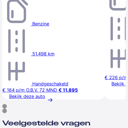
Benzine
51.498 km
€ 226
p/m
Handgeschakeld
Bekijk 
€ 164
p/m
O.B.V. 72 MND
€ 11.895
Bekijk deze auto
Veelgestelde vragen