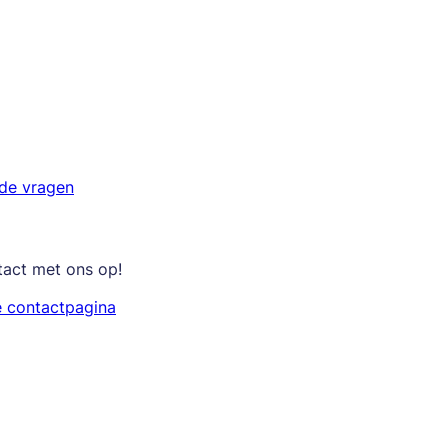
lde vragen
tact met ons op!
e contactpagina