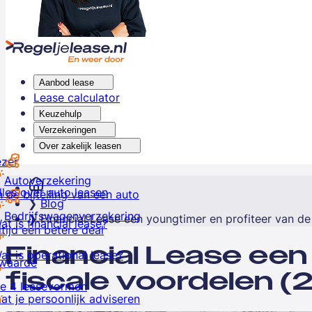
Aanbod lease
Lease calculator
Keuzehulp
Verzekeringen
Over zakelijk leasen
ezer
Autoverzekering
lles over auto leasen
 de bijtelling van een auto
Blog
Bedrijfswagenverzekering
Financial Lease een youngtimer en profiteer van de
at is financial lease?
ltijd een betere deal
Financial Lease een
at is operational lease?
lwaarde
fiscale voordelen (
e 4 leasevormen
at je persoonlijk adviseren