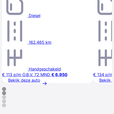
Diesel
162.465 km
Handgeschakeld
€ 113
p/m
O.B.V. 72 MND
€ 6.950
€ 134
p/m
Bekijk deze auto
Bekijk 