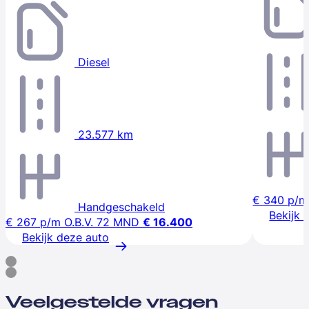
Diesel
23.577 km
€ 340
p/m
Handgeschakeld
Bekijk 
€ 267
p/m
O.B.V. 72 MND
€ 16.400
Bekijk deze auto
Veelgestelde vragen