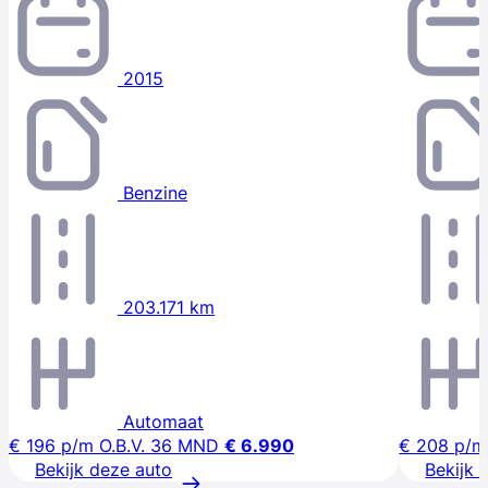
2015
Benzine
203.171 km
Automaat
€ 196
p/m
O.B.V. 36 MND
€ 6.990
€ 208
p/m
Bekijk deze auto
Bekijk 