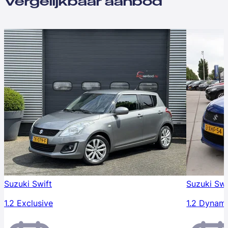
Vergelijkbaar aanbod
Suzuki Swift
Suzuki Swi
1.2 Exclusive
1.2 Dynam