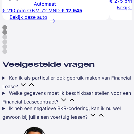
€ 275
p/m
Automaat
Bekijk 
€ 210
p/m
O.B.V. 72 MND
€ 12.945
Bekijk deze auto
Veelgestelde vragen
Kan ik als particulier ook gebruik maken van Financial
Lease?
Welke gegevens moet ik beschikbaar stellen voor een
Financial Leasecontract?
Ik heb een negatieve BKR-codering, kan ik nu wel
gewoon bij jullie een voertuig leasen?