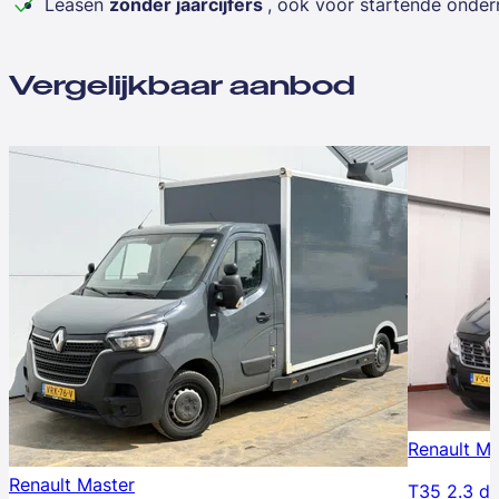
Leasen
zonder jaarcijfers
, ook voor startende onde
Vergelijkbaar aanbod
Renault Ma
Renault Master
T35 2.3 d