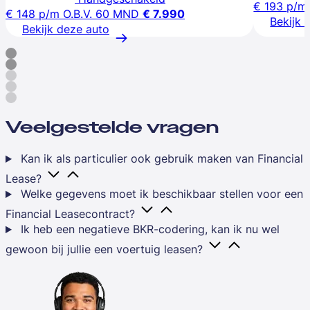
€ 193
p/m
€ 148
p/m
O.B.V. 60 MND
€ 7.990
Bekijk 
Bekijk deze auto
Veelgestelde vragen
Kan ik als particulier ook gebruik maken van Financial
Lease?
Welke gegevens moet ik beschikbaar stellen voor een
Financial Leasecontract?
Ik heb een negatieve BKR-codering, kan ik nu wel
gewoon bij jullie een voertuig leasen?