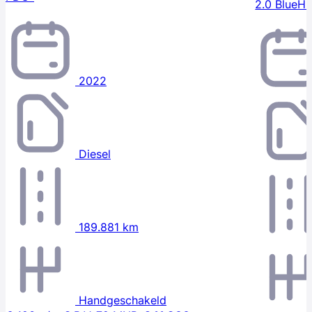
2.0 BlueH
2022
Diesel
189.881 km
Handgeschakeld