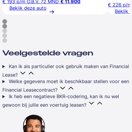
€ 193
p/m
O.B.V. 72 MND
€ 11.900
€ 226
p/m
Bekijk deze auto
Bekijk 
Veelgestelde vragen
Kan ik als particulier ook gebruik maken van Financial
Lease?
Welke gegevens moet ik beschikbaar stellen voor een
Financial Leasecontract?
Ik heb een negatieve BKR-codering, kan ik nu wel
gewoon bij jullie een voertuig leasen?