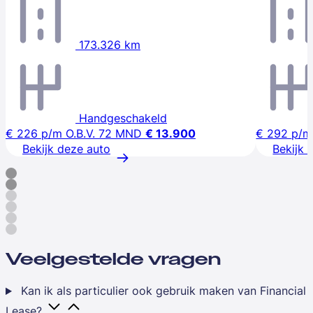
173.326 km
Handgeschakeld
€ 226
p/m
O.B.V. 72 MND
€ 13.900
€ 292
p/m
Bekijk deze auto
Bekijk 
Veelgestelde vragen
Kan ik als particulier ook gebruik maken van Financial
Lease?