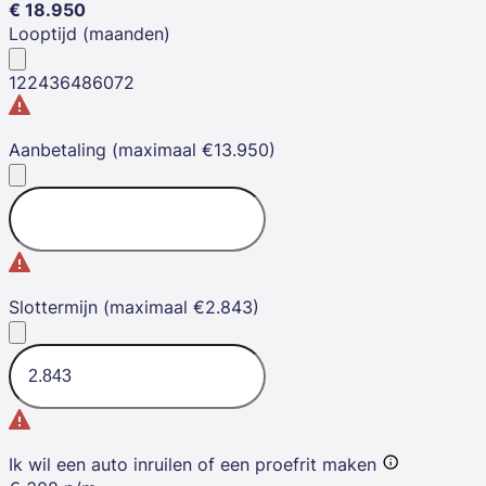
€
18.950
Looptijd (maanden)
12
24
36
48
60
72
Aanbetaling (maximaal €13.950)
Slottermijn (maximaal €2.843)
Ik wil een auto inruilen of een proefrit maken