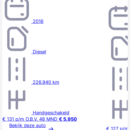
2016
Diesel
226.940 km
Handgeschakeld
€ 131
p/m
O.B.V. 48 MND
€ 5.950
Bekijk deze auto
€ 127
p/m