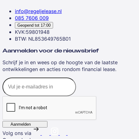
info@regeljelease.nl
085 7606 009
Geopend tot
17:00
KVK:59801948
BTW: NL853649765B01
Aanmelden voor de nieuwsbrief
Schrijf je in en wees op de hoogte van de laatste
ontwikkelingen en acties rondom financial lease.
Aanmelden
Volg ons via