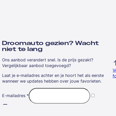
Droomauto gezien? Wacht
niet te lang
Ons aanbod verandert snel. Is de prijs gezakt?
Vergelijkbaar aanbod toegevoegd?
V
Laat je e-mailadres achter en je hoort het als eerste
f
wanneer we updates hebben over jouw favorieten.
E-mailadres
*
Ik ga akkoord met de
algemene voorwaarden