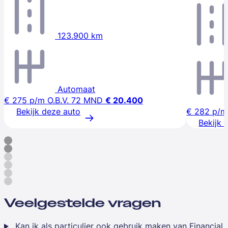
123.900 km
Automaat
€ 275
p/m
O.B.V. 72 MND
€ 20.400
Bekijk deze auto
€ 282
p/m
Bekijk 
Veelgestelde vragen
Kan ik als particulier ook gebruik maken van Financial