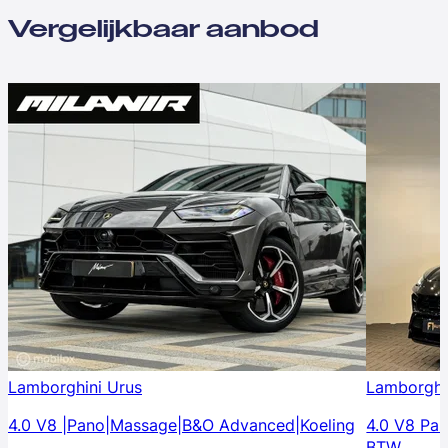
Vergelijkbaar aanbod
Lamborghini Urus
Lamborghi
4.0 V8 |Pano|Massage|B&O Advanced|Koeling
4.0 V8 Pa
BTW