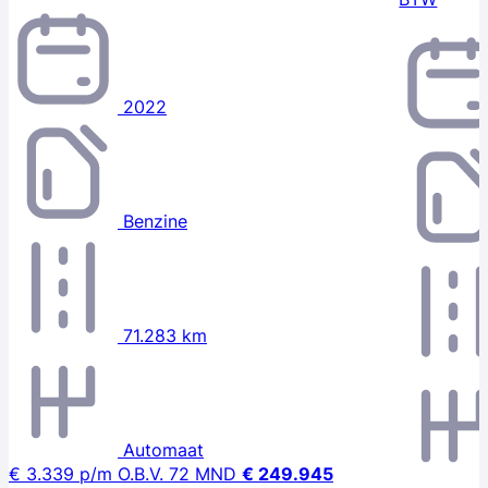
2022
Benzine
71.283 km
Automaat
€ 3.339
p/m
O.B.V. 72 MND
€ 249.945