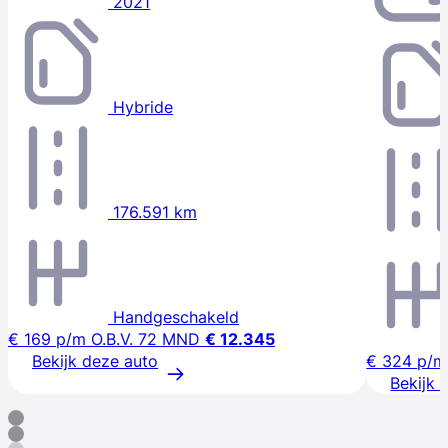
2021
Hybride
176.591 km
Handgeschakeld
€ 169
p/m
O.B.V. 72 MND
€ 12.345
Bekijk deze auto
€ 324
p/m
Bekijk 