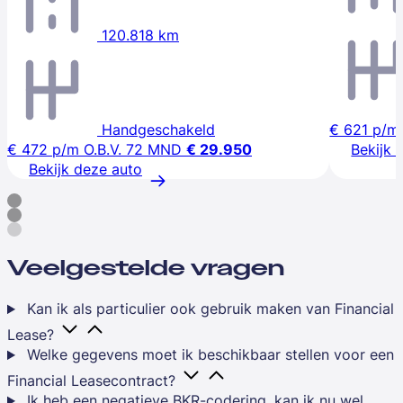
120.818 km
Handgeschakeld
€ 621
p/m
€ 472
p/m
O.B.V. 72 MND
€ 29.950
Bekijk 
Bekijk deze auto
Veelgestelde vragen
Kan ik als particulier ook gebruik maken van Financial
Lease?
Welke gegevens moet ik beschikbaar stellen voor een
Financial Leasecontract?
Ik heb een negatieve BKR-codering, kan ik nu wel