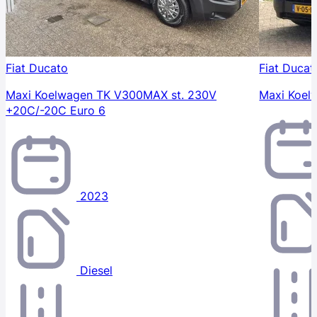
Fiat Ducato
Fiat Ducat
Maxi Koelwagen TK V300MAX st. 230V
Maxi Koel
+20C/-20C Euro 6
2023
Diesel