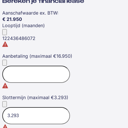
Bereken je financial lease
Aanschafwaarde ex. BTW
:
€
21.950
Looptijd (maanden)
12
24
36
48
60
72
Aanbetaling (maximaal €16.950)
Slottermijn (maximaal €3.293)