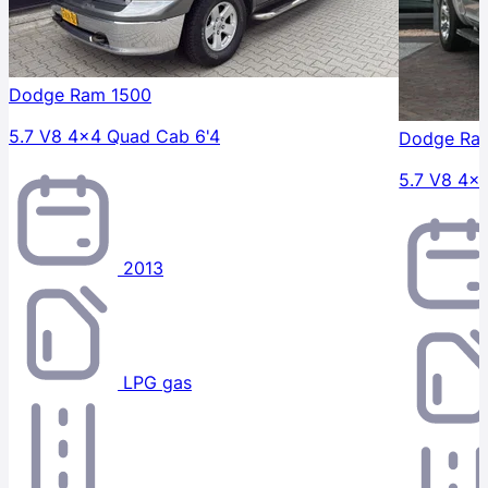
Dodge Ram 1500
5.7 V8 4x4 Quad Cab 6'4
Dodge Ra
5.7 V8 4x
2013
LPG gas