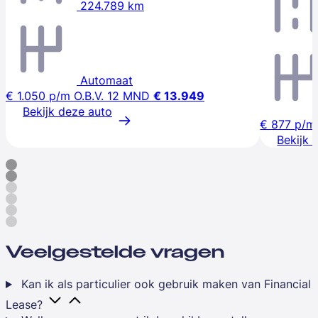
224.789 km
Automaat
€ 1.050
p/m
O.B.V. 12 MND
€ 13.949
Bekijk deze auto
€ 877
p/m
Bekijk 
Veelgestelde vragen
Kan ik als particulier ook gebruik maken van Financial
Lease?