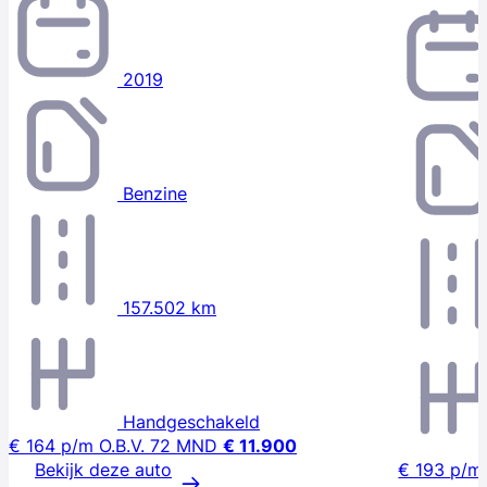
2019
Benzine
157.502 km
Handgeschakeld
€ 164
p/m
O.B.V. 72 MND
€ 11.900
Bekijk deze auto
€ 193
p/m