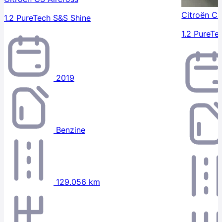
Citroën C3
1.2 PureTech S&S Shine
1.2 PureTe
2019
Benzine
129.056 km