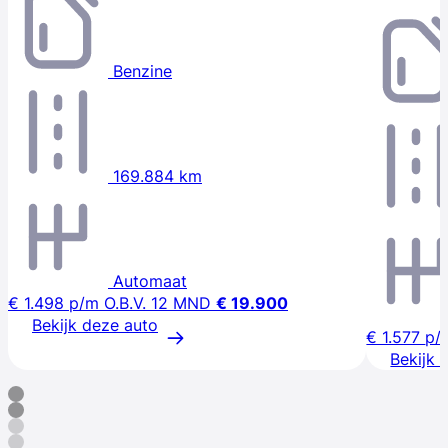
Benzine
169.884 km
Automaat
€ 1.498
p/m
O.B.V. 12 MND
€ 19.900
Bekijk deze auto
€ 1.577
p/
Bekijk 