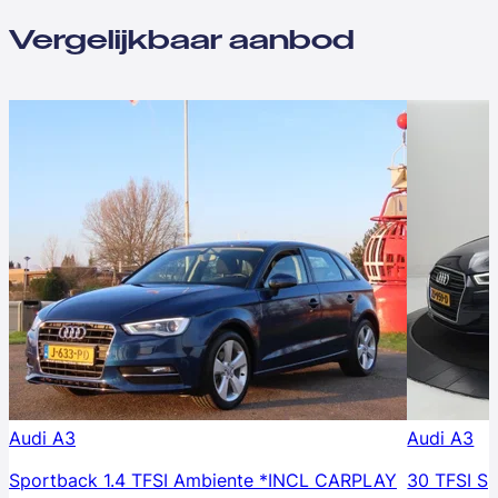
Vergelijkbaar aanbod
Audi A3
Audi A3
Sportback 1.4 TFSI Ambiente *INCL CARPLAY
30 TFSI Sp