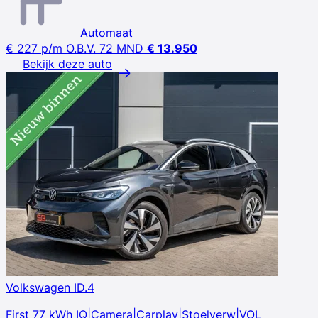
Automaat
€ 227
p/m
O.B.V. 72 MND
€ 13.950
Bekijk deze auto
Volkswagen ID.4
First 77 kWh IQ|Camera|Carplay|Stoelverw|VOL