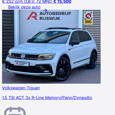
€ 252
p/m
O.B.V. 72 MND
€ 15.500
Bekijk deze auto
Volkswagen Tiguan
1.5 TSI ACT 3x R-Line Memory/Pano/Dynaudio