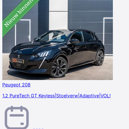
Peugeot 208
1.2 PureTech GT Keyless|Stoelverw|Adaptive|VOL!