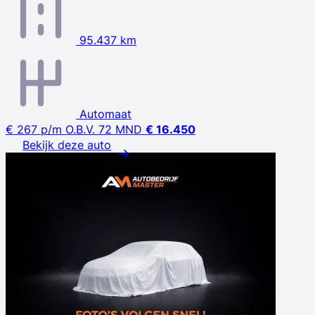
95.437 km
Automaat
€ 267
p/m
O.B.V. 72 MND
€ 16.450
Bekijk deze auto