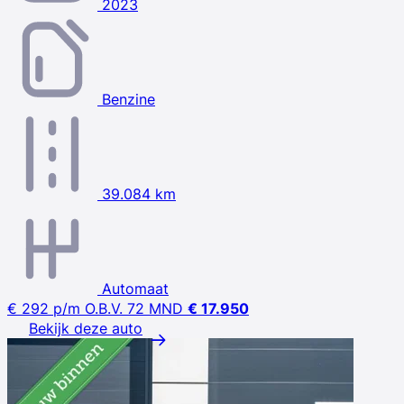
2023
Benzine
39.084 km
Automaat
€ 292
p/m
O.B.V. 72 MND
€ 17.950
Bekijk deze auto