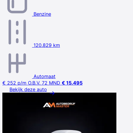
Benzine
120.829 km
Automaat
€ 252
p/m
O.B.V. 72 MND
€ 15.495
Bekijk deze auto